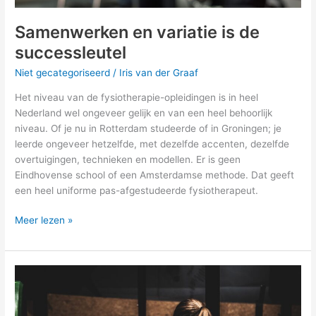
Samenwerken en variatie is de
successleutel
Niet gecategoriseerd
/
Iris van der Graaf
Het niveau van de fysiotherapie-opleidingen is in heel
Nederland wel ongeveer gelijk en van een heel behoorlijk
niveau. Of je nu in Rotterdam studeerde of in Groningen; je
leerde ongeveer hetzelfde, met dezelfde accenten, dezelfde
overtuigingen, technieken en modellen. Er is geen
Eindhovense school of een Amsterdamse methode. Dat geeft
een heel uniforme pas-afgestudeerde fysio­thera­peut.
Meer lezen »
De
fysiotherapeut
is