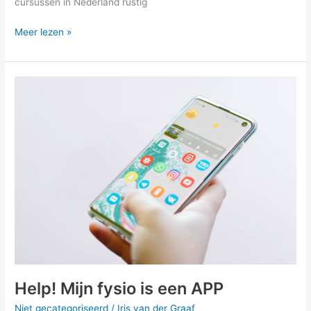
cursussen in Nederland rustig
Meer lezen »
Help!
Mijn
fysio
is
een
APP
Help! Mijn fysio is een APP
Niet gecategoriseerd
/
Iris van der Graaf