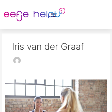
Ga
naar
de
inhoud
Iris van der Graaf
Zo
maak
je
blije
patiënten!