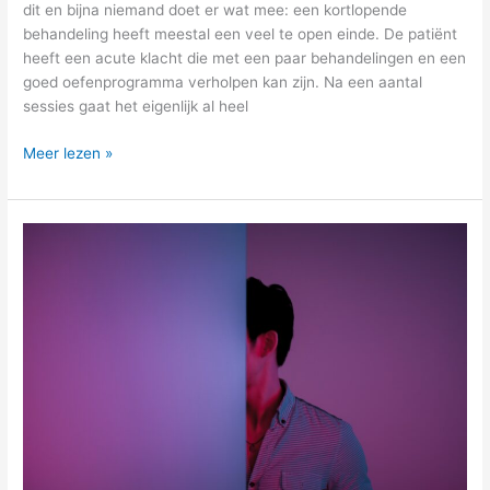
dit en bijna niemand doet er wat mee: een kortlopende
behandeling heeft meestal een veel te open einde. De patiënt
heeft een acute klacht die met een paar behandelingen en een
goed oefenprogramma verholpen kan zijn. Na een aantal
sessies gaat het eigenlijk al heel
Meer lezen »
Verstop
je
niet
langer
kom
uit
die
behandelkamer