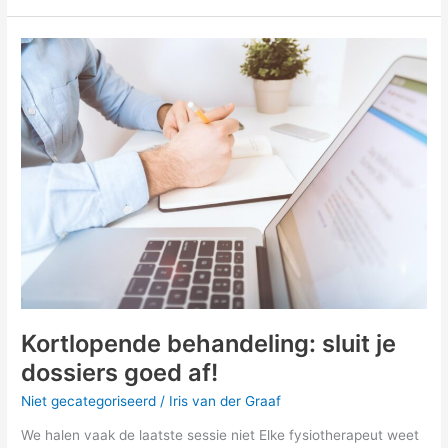
Kortlopende
behandeling:
sluit
je
dossiers
goed
af!
Kortlopende behandeling: sluit je
dossiers goed af!
Niet gecategoriseerd
/
Iris van der Graaf
We halen vaak de laatste sessie niet Elke fysiotherapeut weet