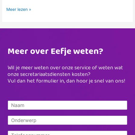
Meer lezen »
Meer over Eefje weten?
Wil je meer weten over onze service of weten wat
onze secretariaatsdiensten kosten?
Vul dan het formulier in, dan hoor je snel van ons!
N
a
a
O
m
n
*
d
T