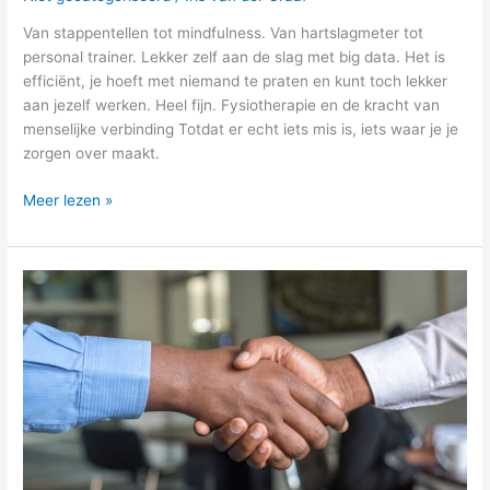
Van stappentellen tot mindfulness. Van hartslagmeter tot
personal trainer. Lekker zelf aan de slag met big data. Het is
efficiënt, je hoeft met niemand te praten en kunt toch lekker
aan jezelf werken. Heel fijn. Fysiotherapie en de kracht van
menselijke verbinding Totdat er echt iets mis is, iets waar je je
zorgen over maakt.
Meer lezen »
Samenwerken
en
variatie
is
de
successleutel