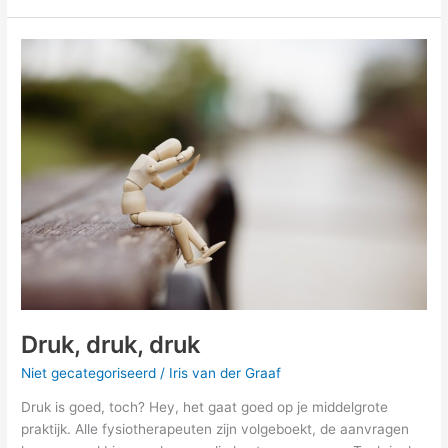
Druk,
druk,
druk
Druk, druk, druk
Niet gecategoriseerd
/
Iris van der Graaf
Druk is goed, toch? Hey, het gaat goed op je middelgrote
praktijk. Alle fysiotherapeuten zijn volgeboekt, de aanvragen